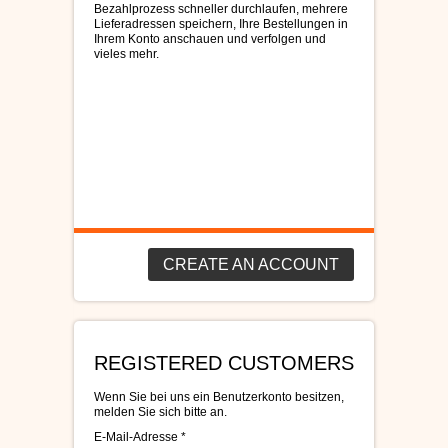
Bezahlprozess schneller durchlaufen, mehrere
ÉS SCHUHE
Lieferadressen speichern, Ihre Bestellungen in
Ihrem Konto anschauen und verfolgen und
vieles mehr.
SLIP ON
DVS SCHUHE
OSIRIS SKATERSCHUHE
ADIO
CREATE AN ACCOUNT
EMERICA SKATERSCHUHE
IPATH SCHUHE
REGISTERED CUSTOMERS
VANS SCHUHE
Wenn Sie bei uns ein Benutzerkonto besitzen,
melden Sie sich bitte an.
CONVERSE
E-Mail-Adresse *