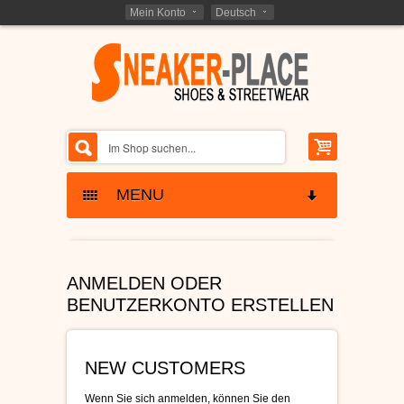
Mein Konto
Deutsch
MENU
SKATERSCHUHE
ANMELDEN ODER
ETNIES SCHUHE
KINDER SKATERSCHUHE
BENUTZERKONTO ERSTELLEN
LAKAI SCHUHE
SCHNÄPPCHEN -
RESTPOSTEN
NEW CUSTOMERS
GLOBE SCHUHE
SCHUHE RESTPOSTEN
MARKEN - BRANDS
Wenn Sie sich anmelden, können Sie den