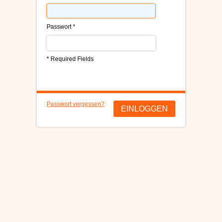
C1RCA SKATERSCHUHE
Passwort *
HEELYS
DC SCHUHE HERREN
* Required Fields
SUPRA SCHUHE
Passwort vergessen?
FALLEN SKATERSCHUHE
EINLOGGEN