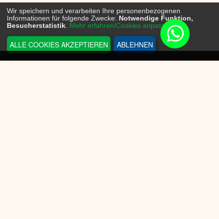
Wir speichern und verarbeiten Ihre personenbezogenen
Informationen für folgende Zwecke:
Notwendige Funktion,
Besucherstatistik
.
Mehr erfahren/Cookies anpassen...
ALLE COOKIES AKZEPTIEREN
ABLEHNEN
INFORMATIONEN
Sneakerplace
Versandkosten
Zahlungsmöglichkeit
Batteriegesetz
Datenschutz
Widerrufsrecht
KUNDENSERVICE
AGB
Cookie-Einwilligung anpassen
Impressum