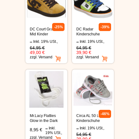
ÉS SCHUHE
SLIP ON
-25%
-39%
DC Court Graffik
DC Radar
Mid Kinder
Kinderschuhe
DVS SCHUHE
Skaterschuhe
schwarz/weiß/orange
Inkl. 19% USt.
,
Inkl. 19% USt.
,
camel/dk choc
64,95 €
64,95 €
OSIRIS SKATERSCHUHE
49,00 €
39,90 €
zzgl.
Versand
zzgl.
Versand
ADIO
EMERICA SKATERSCHUHE
IPATH SCHUHE
VANS SCHUHE
-46%
Mr.Lacy Flatties
Circa AL 50 Lopez
Glow in the Dark
Kinderschuhe
dove/gray plaid
Inkl.
Inkl. 19% USt.
,
CONVERSE
8,95 €
19% USt.
,
54,95 €
zzgl.
Versand