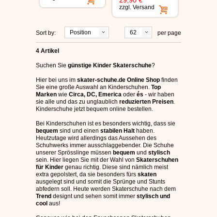
29,90 €
zzgl.
Versand
C1RCA SKATERSCHUHE
Position
62
HEELYS
Sort by:
per page
4 Artikel
DC SCHUHE HERREN
Suchen Sie
günstige Kinder Skaterschuhe
?
Hier bei uns im
skater-schuhe.de Online Shop
finden
SUPRA SCHUHE
Sie eine große Auswahl an Kinderschuhen.
Top
Marken
wie
Circa, DC, Emerica
oder
és
- wir haben
sie alle und das zu unglaublich
reduzierten Preisen
.
FALLEN SKATERSCHUHE
Kinderschuhe jetzt bequem online bestellen.
Bei Kinderschuhen ist es besonders wichtig, dass sie
bequem
sind und einen
stabilen Halt
haben.
Heutzutage wird allerdings das Aussehen des
Schuhwerks immer ausschlaggebender. Die Schuhe
unserer Sprösslinge müssen
bequem
und
stylisch
sein. Hier liegen Sie mit der Wahl von
Skaterschuhen
für Kinder
genau richtig. Diese sind nämlich meist
extra gepolstert, da sie besonders fürs
skaten
ausgelegt sind und somit die Sprünge und Stunts
abfedern soll. Heute werden Skaterschuhe nach dem
Trend
designt und sehen somit immer
stylisch und
cool
aus!