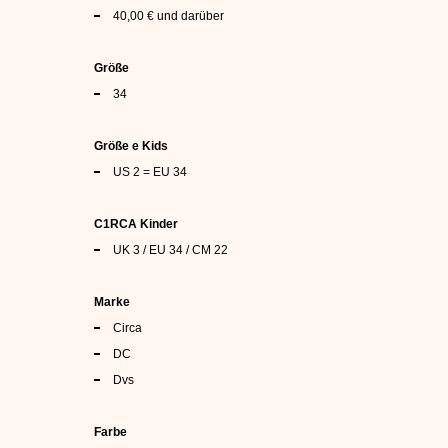
40,00 €
und darüber
Größe
34
Größe e Kids
US 2 = EU 34
C1RCA Kinder
UK 3 / EU 34 / CM 22
Marke
Circa
DC
Dvs
Farbe