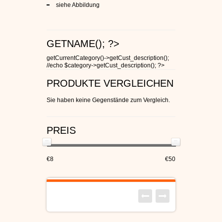
siehe Abbildung
GETNAME(); ?>
getCurrentCategory()->getCust_description();
//echo $category->getCust_description(); ?>
PRODUKTE VERGLEICHEN
Sie haben keine Gegenstände zum Vergleich.
PREIS
€8
€50