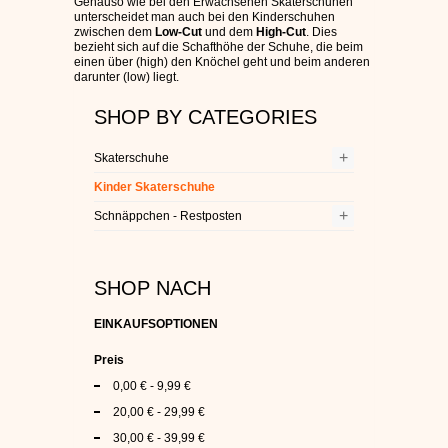
Genauso wie bei den Erwachsenen Skaterschuhen
unterscheidet man auch bei den Kinderschuhen
zwischen dem
Low-Cut
und dem
High-Cut
. Dies
bezieht sich auf die Schafthöhe der Schuhe, die beim
einen über (high) den Knöchel geht und beim anderen
darunter (low) liegt.
SHOP BY CATEGORIES
+
Skaterschuhe
Kinder Skaterschuhe
+
Schnäppchen - Restposten
SHOP NACH
EINKAUFSOPTIONEN
Preis
0,00 €
-
9,99 €
20,00 €
-
29,99 €
30,00 €
-
39,99 €