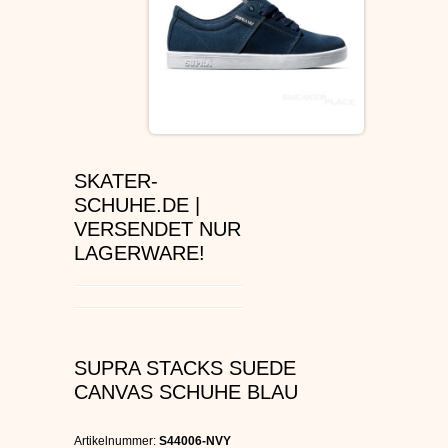
ÉS SCHUHE
SLIP ON
DVS SCHUHE
OSIRIS SKATERSCHUHE
SKATER-
SCHUHE.DE |
ADIO
VERSENDET NUR
LAGERWARE!
EMERICA SKATERSCHUHE
IPATH SCHUHE
SUPRA STACKS SUEDE
VANS SCHUHE
CANVAS SCHUHE BLAU
CONVERSE
Artikelnummer:
S44006-NVY