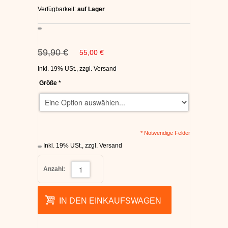
C1RCA SKATERSCHUHE
Verfügbarkeit:
auf Lager
HEELYS
59,90 €
55,00 €
DC SCHUHE HERREN
Inkl. 19% USt.
,
zzgl.
Versand
Größe
*
SUPRA SCHUHE
FALLEN SKATERSCHUHE
* Notwendige Felder
Inkl. 19% USt.
,
zzgl.
Versand
Anzahl:
IN DEN EINKAUFSWAGEN