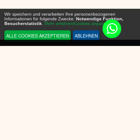
Wir speichern und verarbeiten Ihre personenbezogenen
Informationen für folgende Zwecke:
Notwendige Funktion,
Besucherstatistik
.
Mehr erfahren/Cookies anpassen...
ALLE COOKIES AKZEPTIEREN
ABLEHNEN
INFORMATIONEN
Sneakerplace
Versandkosten
Zahlungsmöglichkeit
Batteriegesetz
Datenschutz
Widerrufsrecht
KUNDENSERVICE
AGB
Cookie-Einwilligung anpassen