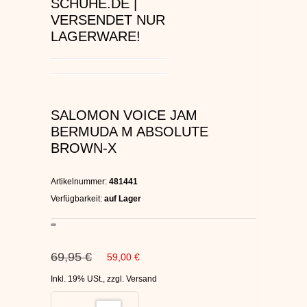
SCHUHE.DE |
C1RCA SKATERSCHUHE
VERSENDET NUR
LAGERWARE!
HEELYS
DC SCHUHE HERREN
SALOMON VOICE JAM
SUPRA SCHUHE
BERMUDA M ABSOLUTE
BROWN-X
FALLEN SKATERSCHUHE
Artikelnummer:
481441
Verfügbarkeit:
auf Lager
69,95 €
59,00 €
Inkl. 19% USt.
,
zzgl.
Versand