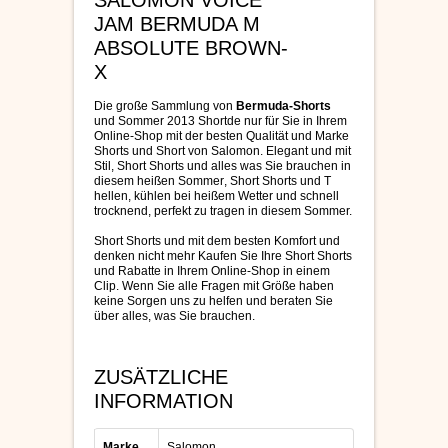
SALOMON VOICE
JAM BERMUDA M
ABSOLUTE BROWN-
X
Die große Sammlung von
Bermuda-Shorts
und
Sommer 2013
Shortde
nur für Sie in
Ihrem
Online-Shop
mit der besten Qualität
und Marke
Shorts und
Short
von
Salomon.
Elegant und
mit
Stil,
Short
Shorts und
alles was Sie brauchen
in
diesem heißen Sommer
, Short
Shorts und T
hellen, kühlen
bei heißem Wetter und
schnell
trocknend,
perfekt zu tragen
in diesem Sommer.
Short
Shorts und
mit dem besten Komfort
und
denken
nicht mehr
Kaufen Sie Ihre
Short
Shorts
und
Rabatte in
Ihrem Online-Shop
in einem
Clip.
Wenn Sie
alle Fragen mit
Größe haben
keine Sorgen
uns zu helfen und
beraten Sie
über
alles, was Sie
brauchen.
ZUSÄTZLICHE
INFORMATION
Marke
Salomon