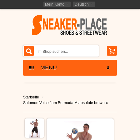
Mein Konto
Deutsch
MENU
SKATERSCHUHE
›
Startseite
ETNIES SCHUHE
KINDER SKATERSCHUHE
Salomon Voice Jam Bermuda M absolute brown-x
LAKAI SCHUHE
SCHNÄPPCHEN -
RESTPOSTEN
GLOBE SCHUHE
SCHUHE RESTPOSTEN
MARKEN - BRANDS