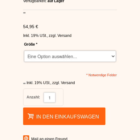
Verfügbarkeit:
auf Lager
C1RCA SKATERSCHUHE
HEELYS
54,95 €
Inkl. 19% USt.
,
zzgl.
Versand
DC SCHUHE HERREN
Größe
*
SUPRA SCHUHE
FALLEN SKATERSCHUHE
* Notwendige Felder
Inkl. 19% USt.
,
zzgl.
Versand
Anzahl:
IN DEN EINKAUFSWAGEN
Mail an einen Freund