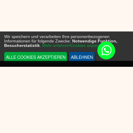
Wir speichern und verarbeiten Ihre personenbezogenen
Informationen für folgende Zwecke:
Notwendige Funktion,
Besucherstatistik
.
Mehr erfahren/Cookies anpassen...
ALLE COOKIES AKZEPTIEREN
ABLEHNEN
INFORMATIONEN
Sneakerplace
Versandkosten
Zahlungsmöglichkeit
Batteriegesetz
Datenschutz
Widerrufsrecht