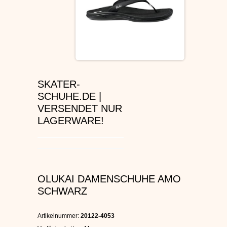
ÉS SCHUHE
SLIP ON
DVS SCHUHE
SKATER-
OSIRIS SKATERSCHUHE
SCHUHE.DE |
VERSENDET NUR
ADIO
LAGERWARE!
EMERICA SKATERSCHUHE
IPATH SCHUHE
OLUKAI DAMENSCHUHE AMO
VANS SCHUHE
SCHWARZ
CONVERSE
Artikelnummer:
20122-4053