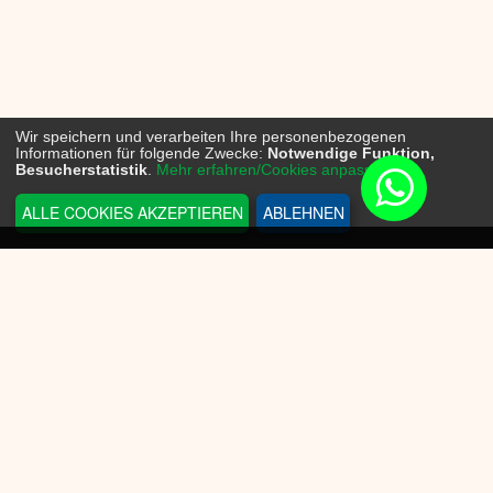
Wir speichern und verarbeiten Ihre personenbezogenen
Informationen für folgende Zwecke:
Notwendige Funktion,
Besucherstatistik
.
Mehr erfahren/Cookies anpassen...
ALLE COOKIES AKZEPTIEREN
ABLEHNEN
INFORMATIONEN
Sneakerplace
Versandkosten
Zahlungsmöglichkeit
Batteriegesetz
Datenschutz
Widerrufsrecht