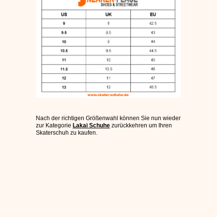
ÉS SCHUHE
SLIP ON
DVS SCHUHE
OSIRIS SKATERSCHUHE
ADIO
Nach der richtigen Größenwahl können Sie nun wieder
zur Kategorie
Lakai Schuhe
zurückkehren um Ihren
EMERICA SKATERSCHUHE
Skaterschuh zu kaufen.
IPATH SCHUHE
VANS SCHUHE
CONVERSE