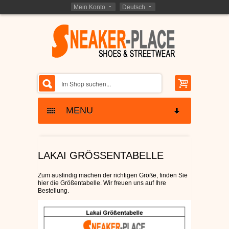
Mein Konto
Deutsch
MENU
SKATERSCHUHE
LAKAI GRÖSSENTABELLE
ETNIES SCHUHE
KINDER SKATERSCHUHE
Zum ausfindig machen der richtigen Größe, finden Sie
hier die Größentabelle. Wir freuen uns auf Ihre
LAKAI SCHUHE
SCHNÄPPCHEN -
Bestellung.
RESTPOSTEN
GLOBE SCHUHE
SCHUHE RESTPOSTEN
MARKEN - BRANDS