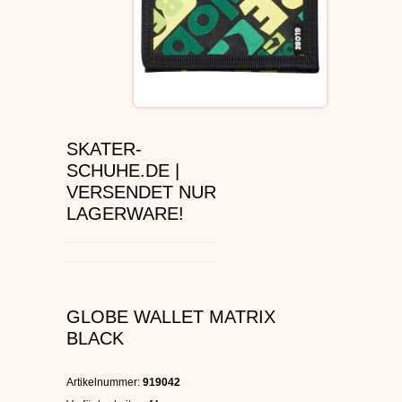
ÉS SCHUHE
SLIP ON
DVS SCHUHE
SKATER-
OSIRIS SKATERSCHUHE
SCHUHE.DE |
VERSENDET NUR
ADIO
LAGERWARE!
EMERICA SKATERSCHUHE
IPATH SCHUHE
GLOBE WALLET MATRIX
VANS SCHUHE
BLACK
CONVERSE
Artikelnummer:
919042