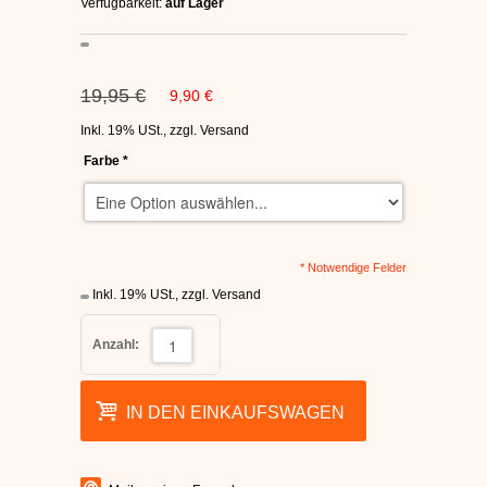
Verfügbarkeit:
auf Lager
C1RCA SKATERSCHUHE
HEELYS
19,95 €
9,90 €
DC SCHUHE HERREN
Inkl. 19% USt.
,
zzgl.
Versand
Farbe
*
SUPRA SCHUHE
FALLEN SKATERSCHUHE
* Notwendige Felder
Inkl. 19% USt.
,
zzgl.
Versand
Anzahl:
IN DEN EINKAUFSWAGEN