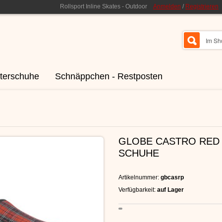
Rollsport Inline Skates - Outdoor
Anmelden
/
Registrieren
terschuhe
Schnäppchen - Restposten
GLOBE CASTRO RED 
SCHUHE
Artikelnummer:
gbcasrp
Verfügbarkeit:
auf Lager