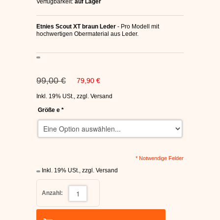
Verfügbarkeit:
auf Lager
C1RCA SKATERSCHUHE
Etnies Scout XT braun Leder
- Pro Modell mit
HEELYS
hochwertigen Obermaterial aus Leder.
DC SCHUHE HERREN
99,00 €
79,90 €
SUPRA SCHUHE
Inkl. 19% USt.
,
zzgl.
Versand
FALLEN SKATERSCHUHE
Größe e
*
* Notwendige Felder
Inkl. 19% USt.
,
zzgl.
Versand
Anzahl: