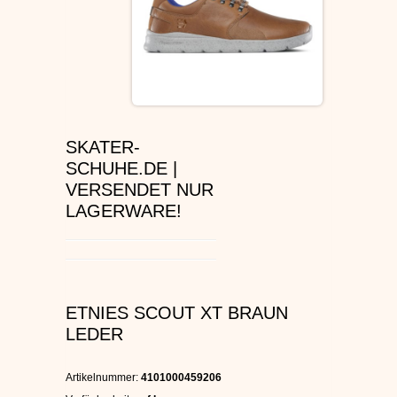
ÉS SCHUHE
SLIP ON
DVS SCHUHE
SKATER-
OSIRIS SKATERSCHUHE
SCHUHE.DE |
VERSENDET NUR
ADIO
LAGERWARE!
EMERICA SKATERSCHUHE
IPATH SCHUHE
ETNIES SCOUT XT BRAUN
VANS SCHUHE
LEDER
CONVERSE
Artikelnummer:
4101000459206