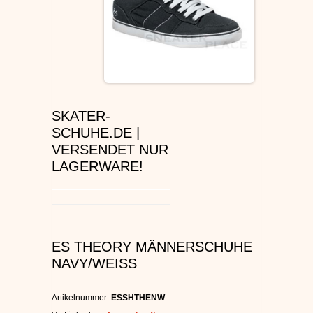
ÉS SCHUHE
SLIP ON
DVS SCHUHE
SKATER-
OSIRIS SKATERSCHUHE
SCHUHE.DE |
VERSENDET NUR
ADIO
LAGERWARE!
EMERICA SKATERSCHUHE
IPATH SCHUHE
ES THEORY MÄNNERSCHUHE
VANS SCHUHE
NAVY/WEISS
CONVERSE
Artikelnummer:
ESSHTHENW