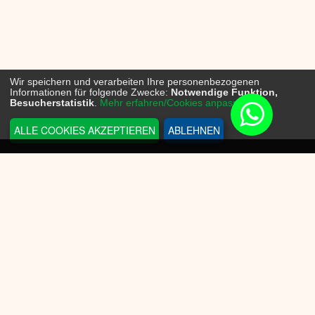
Wir speichern und verarbeiten Ihre personenbezogenen
Informationen für folgende Zwecke:
Notwendige Funktion,
Besucherstatistik
.
Mehr erfahren/Cookies anpassen...
ALLE COOKIES AKZEPTIEREN
ABLEHNEN
INFORMATIONEN
Sneakerplace
Versandkosten
Zahlungsmöglichkeit
Batteriegesetz
Datenschutz
Widerrufsrecht
KUNDENSERVICE