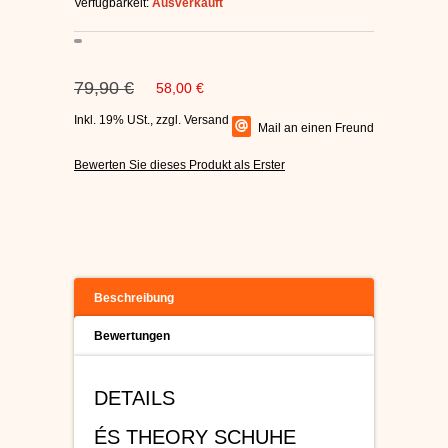
Verfügbarkeit:
Ausverkauft
C1RCA SKATERSCHUHE
HEELYS
79,90 €
58,00 €
DC SCHUHE HERREN
Inkl. 19% USt.
,
zzgl.
Versand
Mail an einen Freund
Bewerten Sie dieses Produkt als Erster
SUPRA SCHUHE
FALLEN SKATERSCHUHE
Beschreibung
Bewertungen
DETAILS
ÉS THEORY SCHUHE