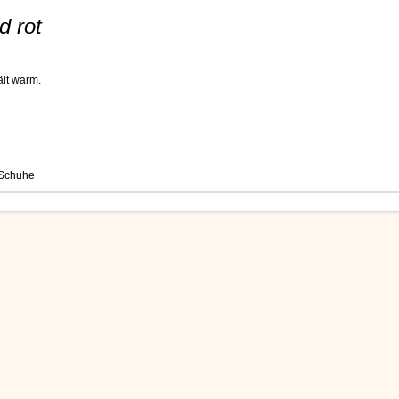
d rot
ält warm.
Schuhe