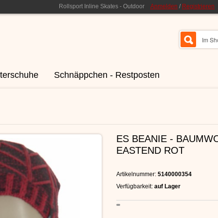
Rollsport Inline Skates - Outdoor
Anmelden
/
Registrieren
terschuhe
Schnäppchen - Restposten
ES BEANIE - BAUMW
EASTEND ROT
Artikelnummer:
5140000354
Verfügbarkeit:
auf Lager