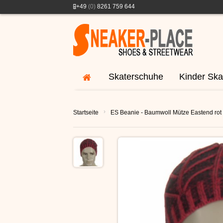
+49
(0)
8261 759 644
Skaterschuhe
Kinder Ska
›
Startseite
ES Beanie - Baumwoll Mütze Eastend rot