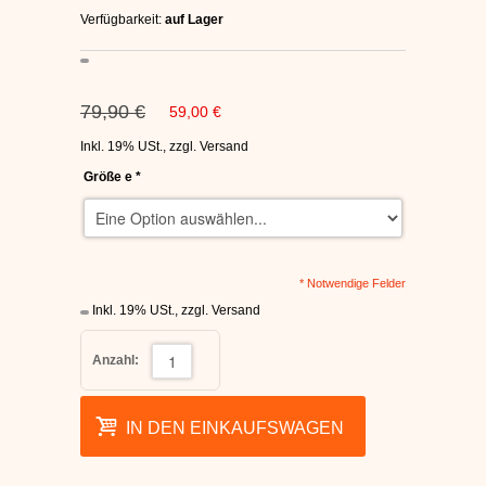
C1RCA SKATERSCHUHE
Verfügbarkeit:
auf Lager
HEELYS
79,90 €
59,00 €
DC SCHUHE HERREN
Inkl. 19% USt.
,
zzgl.
Versand
Größe e
*
SUPRA SCHUHE
FALLEN SKATERSCHUHE
* Notwendige Felder
Inkl. 19% USt.
,
zzgl.
Versand
Anzahl:
IN DEN EINKAUFSWAGEN