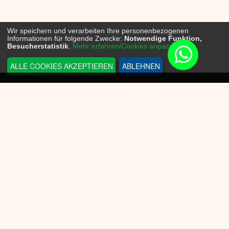
Wir speichern und verarbeiten Ihre personenbezogenen
Informationen für folgende Zwecke:
Notwendige Funktion,
Besucherstatistik
.
Mehr erfahren/Cookies anpassen...
ALLE COOKIES AKZEPTIEREN
ABLEHNEN
INFORMATIONEN
Sneakerplace
Versandkosten
Zahlungsmöglichkeit
Batteriegesetz
Datenschutz
Widerrufsrecht
KUNDENSERVICE
AGB