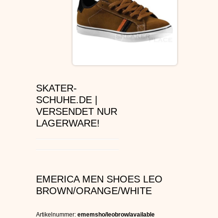
ÉS SCHUHE
SLIP ON
DVS SCHUHE
OSIRIS SKATERSCHUHE
SKATER-
SCHUHE.DE |
ADIO
VERSENDET NUR
LAGERWARE!
EMERICA SKATERSCHUHE
IPATH SCHUHE
EMERICA MEN SHOES LEO
VANS SCHUHE
BROWN/ORANGE/WHITE
CONVERSE
Artikelnummer:
ememsho/leobrow/available