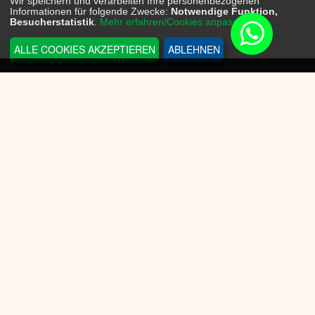
Wir speichern und verarbeiten Ihre personenbezogenen
Informationen für folgende Zwecke:
Notwendige Funktion,
Besucherstatistik
.
Mehr erfahren/Cookies anpassen...
ALLE COOKIES AKZEPTIEREN
ABLEHNEN
INFORMATIONEN
Sneakerplace
Versandkosten
Zahlungsmöglichkeit
Batteriegesetz
Datenschutz
Widerrufsrecht
KUNDENSERVICE
AGB
Cookie-Einwilligung anpassen
Impressum