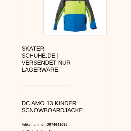
ÉS SCHUHE
SLIP ON
DVS SCHUHE
SKATER-
OSIRIS SKATERSCHUHE
SCHUHE.DE |
VERSENDET NUR
ADIO
LAGERWARE!
EMERICA SKATERSCHUHE
IPATH SCHUHE
DC AMO 13 KINDER
VANS SCHUHE
SCNOWBOARDJACKE
CONVERSE
Artikelnummer:
D074641035