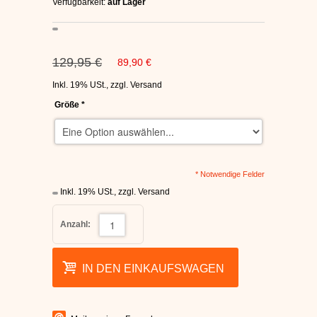
Verfügbarkeit:
auf Lager
C1RCA SKATERSCHUHE
HEELYS
129,95 €
89,90 €
DC SCHUHE HERREN
Inkl. 19% USt.
,
zzgl.
Versand
Größe
*
SUPRA SCHUHE
FALLEN SKATERSCHUHE
* Notwendige Felder
Inkl. 19% USt.
,
zzgl.
Versand
Anzahl:
IN DEN EINKAUFSWAGEN