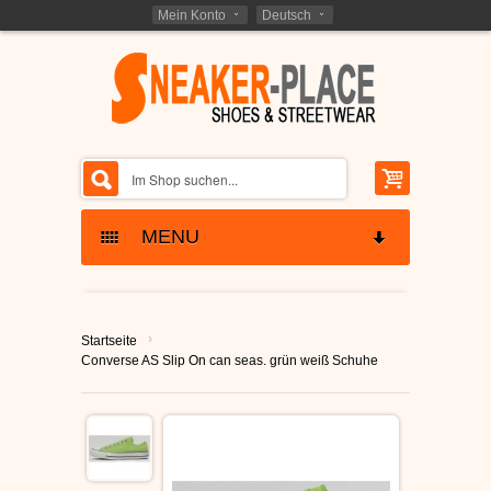
Mein Konto
Deutsch
MENU
SKATERSCHUHE
›
Startseite
ETNIES SCHUHE
KINDER SKATERSCHUHE
Converse AS Slip On can seas. grün weiß Schuhe
LAKAI SCHUHE
SCHNÄPPCHEN -
RESTPOSTEN
GLOBE SCHUHE
SCHUHE RESTPOSTEN
MARKEN - BRANDS