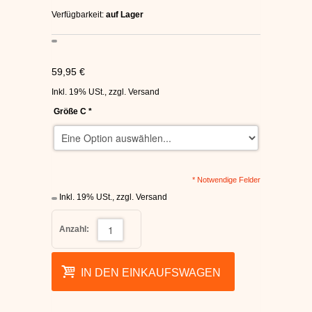
C1RCA SKATERSCHUHE
Verfügbarkeit:
auf Lager
HEELYS
59,95 €
DC SCHUHE HERREN
Inkl. 19% USt.
,
zzgl.
Versand
Größe C
*
SUPRA SCHUHE
FALLEN SKATERSCHUHE
* Notwendige Felder
Inkl. 19% USt.
,
zzgl.
Versand
Anzahl:
IN DEN EINKAUFSWAGEN