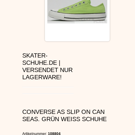
ÉS SCHUHE
SLIP ON
DVS SCHUHE
OSIRIS SKATERSCHUHE
SKATER-
SCHUHE.DE |
ADIO
VERSENDET NUR
LAGERWARE!
EMERICA SKATERSCHUHE
IPATH SCHUHE
VANS SCHUHE
CONVERSE AS SLIP ON CAN
SEAS. GRÜN WEISS SCHUHE
CONVERSE
Artikelnummer:
108804