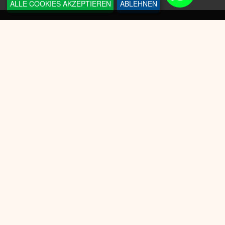
ALLE COOKIES AKZEPTIEREN
ABLEHNEN
INFORMATIONEN
Sneakerplace
Versandkosten
Zahlungsmöglichkeit
Batteriegesetz
Datenschutz
Widerrufsrecht
KUNDENSERVICE
AGB
Cookie-Einwilligung anpassen
Impressum
WIDERRUF ERKLÄREN