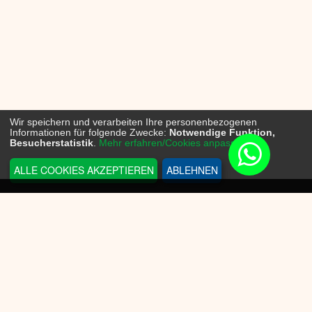
Wir speichern und verarbeiten Ihre personenbezogenen
Informationen für folgende Zwecke:
Notwendige Funktion,
Besucherstatistik
.
Mehr erfahren/Cookies anpassen...
ALLE COOKIES AKZEPTIEREN
ABLEHNEN
INFORMATIONEN
Sneakerplace
Versandkosten
Zahlungsmöglichkeit
Batteriegesetz
Datenschutz