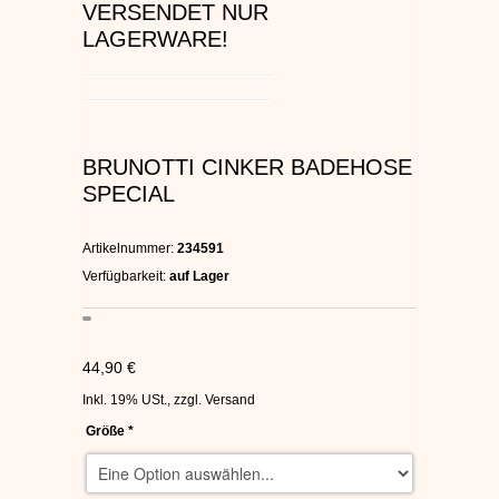
VERSENDET NUR
C1RCA SKATERSCHUHE
LAGERWARE!
HEELYS
DC SCHUHE HERREN
BRUNOTTI CINKER BADEHOSE
SUPRA SCHUHE
SPECIAL
FALLEN SKATERSCHUHE
Artikelnummer:
234591
Verfügbarkeit:
auf Lager
44,90 €
Inkl. 19% USt.
,
zzgl.
Versand
Größe
*