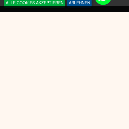
ALLE COOKIES AKZEPTIEREN
ABLEHNEN
INFORMATIONEN
Sneakerplace
Versandkosten
Zahlungsmöglichkeit
Batteriegesetz
Datenschutz
Widerrufsrecht
KUNDENSERVICE
AGB
Cookie-Einwilligung anpassen
Impressum
WIDERRUF ERKLÄREN