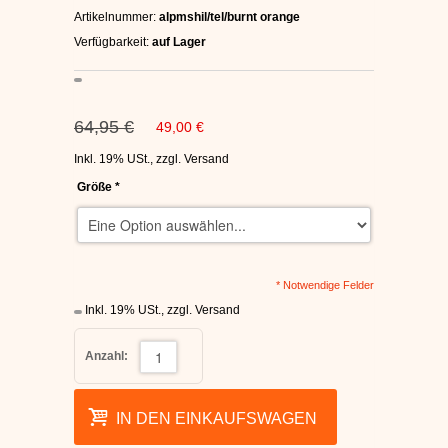
Artikelnummer:
alpmshil/tel/burnt orange
C1RCA SKATERSCHUHE
Verfügbarkeit:
auf Lager
HEELYS
DC SCHUHE HERREN
64,95 €
49,00 €
Inkl. 19% USt.
,
zzgl.
Versand
SUPRA SCHUHE
Größe
*
FALLEN SKATERSCHUHE
* Notwendige Felder
Inkl. 19% USt.
,
zzgl.
Versand
Anzahl:
IN DEN EINKAUFSWAGEN