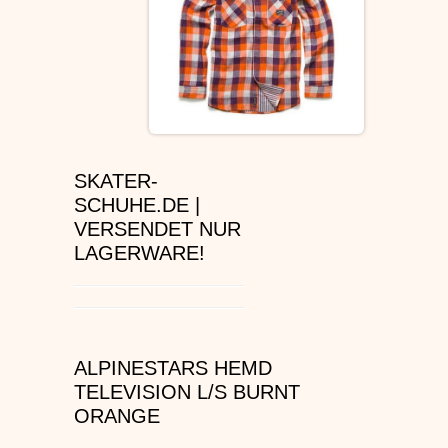
ÉS SCHUHE
SLIP ON
DVS SCHUHE
OSIRIS SKATERSCHUHE
SKATER-
SCHUHE.DE |
ADIO
VERSENDET NUR
LAGERWARE!
EMERICA SKATERSCHUHE
IPATH SCHUHE
ALPINESTARS HEMD
VANS SCHUHE
TELEVISION L/S BURNT
ORANGE
CONVERSE