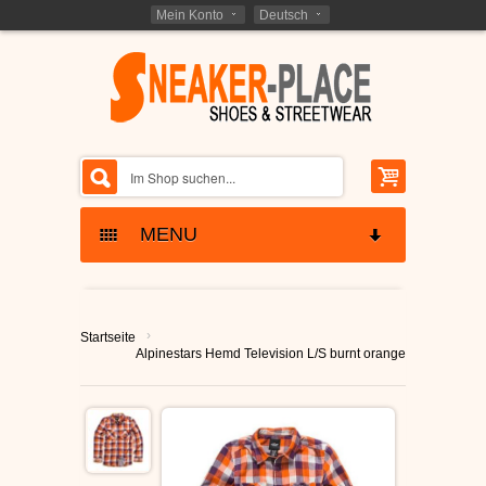
Mein Konto
Deutsch
MENU
SKATERSCHUHE
›
Startseite
ETNIES SCHUHE
KINDER SKATERSCHUHE
Alpinestars Hemd Television L/S burnt orange
LAKAI SCHUHE
SCHNÄPPCHEN -
RESTPOSTEN
GLOBE SCHUHE
SCHUHE RESTPOSTEN
MARKEN - BRANDS