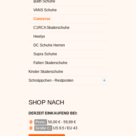
ipath Schuhe
VANS Schuhe
Converse
C1RCA Skaterschuhe
Heelys
DC Schuhe Herren
Supra Schuhe
Fallen Skaterschuhe
Kinder Skaterschuhe
+
Schnäppchen - Restposten
SHOP NACH
DERZEIT EINKAUFEND BEI:
Preis:
50,00 € - 59,99 €
Größe C:
US 9,5 / EU 43