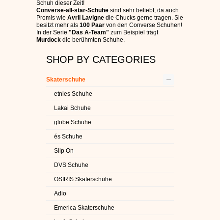
Schuh dieser Zeit!
C1RCA SKATERSCHUHE
Converse-all-star-Schuhe
sind sehr beliebt, da auch
Promis wie
Avril Lavigne
die Chucks gerne tragen. Sie
besitzt mehr als
100 Paar
von den Converse Schuhen!
In der Serie
"Das A-Team"
zum Beispiel trägt
HEELYS
Murdock
die berühmten Schuhe.
SHOP BY CATEGORIES
DC SCHUHE HERREN
–
Skaterschuhe
SUPRA SCHUHE
etnies Schuhe
FALLEN SKATERSCHUHE
Lakai Schuhe
globe Schuhe
és Schuhe
Slip On
DVS Schuhe
OSIRIS Skaterschuhe
Adio
Emerica Skaterschuhe