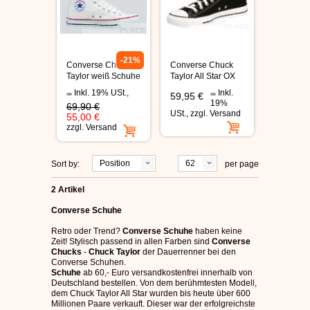
ÉS SCHUHE
SLIP ON
-21%
Converse Chuck
Converse Chuck
Taylor weiß Schuhe
Taylor All Star OX
DVS SCHUHE
schwarz Schuhe
Inkl. 19% USt.
,
Inkl.
59,95 €
19%
69,90 €
USt.
,
zzgl.
Versand
OSIRIS SKATERSCHUHE
55,00 €
zzgl.
Versand
ADIO
Position
62
Sort by:
per page
EMERICA SKATERSCHUHE
2 Artikel
Converse Schuhe
IPATH SCHUHE
Retro oder Trend?
Converse Schuhe
haben keine
Zeit! Stylisch passend in allen Farben sind
Converse
Chucks
-
Chuck Taylor
der Dauerrenner bei den
VANS SCHUHE
Converse Schuhen.
Schuhe
ab 60,- Euro versandkostenfrei innerhalb von
Deutschland bestellen. Von dem berühmtesten Modell,
CONVERSE
dem Chuck Taylor All Star wurden bis heute über 600
Millionen Paare verkauft. Dieser war der erfolgreichste