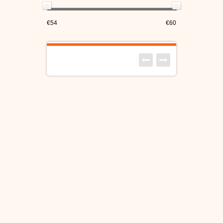
€54
€60