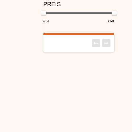
PREIS
€54
€60