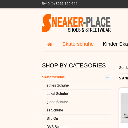
+49
(0)
8261 759 644
Skaterschuhe
Kinder Ska
SHOP BY CATEGORIES
Sort b
–
Skaterschuhe
5 Art
etnies Schuhe
Lakai Schuhe
globe Schuhe
és Schuhe
Slip On
DVS Schuhe