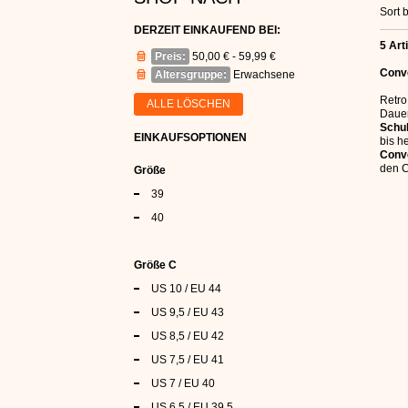
Sort b
DERZEIT EINKAUFEND BEI:
5 Art
Preis:
50,00 € - 59,99 €
Conv
Altersgruppe:
Erwachsene
Retro
ALLE LÖSCHEN
Dauer
Schu
EINKAUFSOPTIONEN
bis h
Conve
den C
Größe
39
40
Größe C
US 10 / EU 44
US 9,5 / EU 43
US 8,5 / EU 42
US 7,5 / EU 41
US 7 / EU 40
US 6,5 / EU 39,5