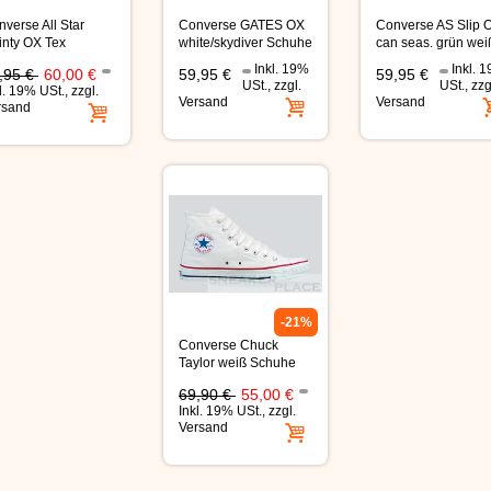
verse All Star
Converse GATES OX
Converse AS Slip 
inty OX Tex
white/skydiver Schuhe
can seas. grün wei
hwarz
Schuhe
Inkl. 19%
Inkl. 
,95 €
60,00 €
59,95 €
59,95 €
USt.
,
zzgl.
USt.
,
zzg
l. 19% USt.
,
zzgl.
Versand
Versand
rsand
-21%
Converse Chuck
Taylor weiß Schuhe
69,90 €
55,00 €
Inkl. 19% USt.
,
zzgl.
Versand