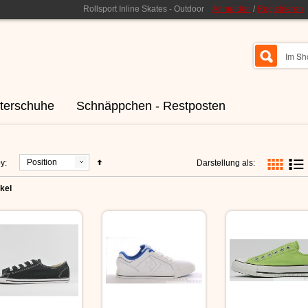
Rollsport Inline Skates - Outdoor
Anmelden
/
Registrieren
terschuhe
Schnäppchen - Restposten
Position
y:
Darstellung als:
ikel