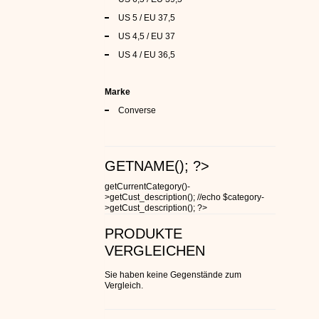
US 5 / EU 37,5
US 4,5 / EU 37
US 4 / EU 36,5
Marke
Converse
GETNAME(); ?>
getCurrentCategory()-
>getCust_description(); //echo $category-
>getCust_description(); ?>
PRODUKTE
VERGLEICHEN
Sie haben keine Gegenstände zum
Vergleich.