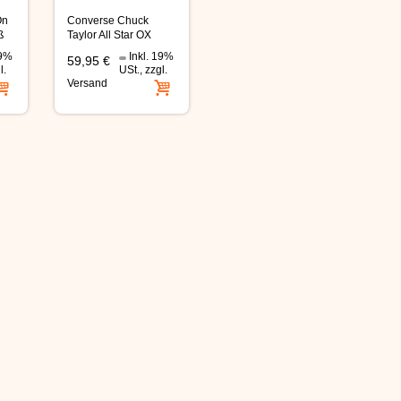
On
Converse Chuck
ß
Taylor All Star OX
schwarz Schuhe
19%
Inkl. 19%
59,95 €
l.
USt.
,
zzgl.
Versand