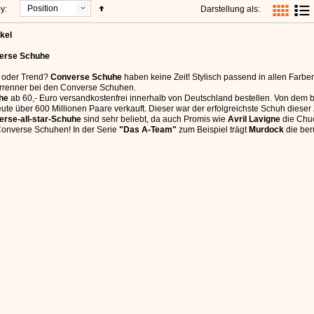
Position
y:
Darstellung als:
ikel
erse Schuhe
 oder Trend?
Converse Schuhe
haben keine Zeit! Stylisch passend in allen Farbe
renner bei den Converse Schuhen.
he
ab 60,- Euro versandkostenfrei innerhalb von Deutschland bestellen. Von dem 
eute über 600 Millionen Paare verkauft. Dieser war der erfolgreichste Schuh dieser 
rse-all-star-Schuhe
sind sehr beliebt, da auch Promis wie
Avril Lavigne
die Chuc
onverse Schuhen! In der Serie
"Das A-Team"
zum Beispiel trägt
Murdock
die be