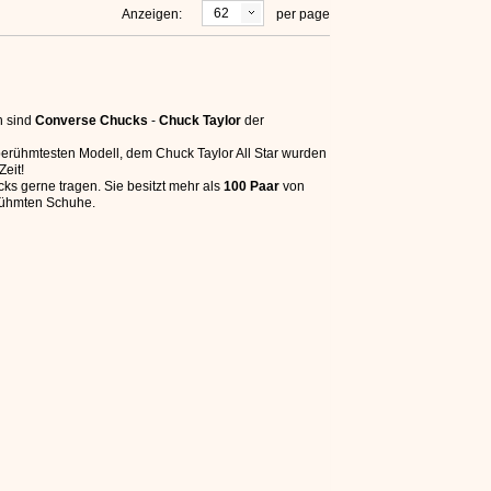
62
Anzeigen:
per page
n sind
Converse Chucks
-
Chuck Taylor
der
berühmtesten Modell, dem Chuck Taylor All Star wurden
Zeit!
ks gerne tragen. Sie besitzt mehr als
100 Paar
von
rühmten Schuhe.